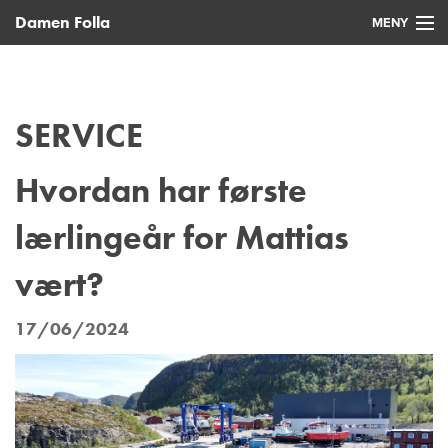
Damen Folla
MENY
Hjem
Nye fartøy
SERVICE
Brukte fartøy
Hvordan har første
Service
lærlingeår for Mattias
Nyheter
vært?
Kontakt
17/06/2024