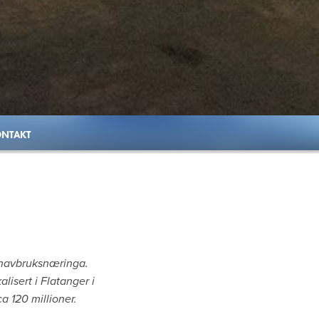
NTAKT
l havbruksnæringa.
lisert i Flatanger i
a 120 millioner.