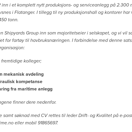
2 inn i et komplett nytt produksjons- og serviceanlegg på 2.300 
nes i Flatanger. I tillegg til ny produksjonshall og kontorer har
 450 tonn.
Shipyards Group inn som majoritetseier i selskapet, og vi vil 
det for fartøy til havbruksnæringen. I forbindelse med denne sat
organisasjon:
 fremtidige kolleger;
n mekanisk avdeling
raulisk kompetanse
ring fra maritime anlegg
ingene finner dere nedenfor.
 samt søknad med CV rettes til leder Drift- og Kvalitet på e-pos
time.no e
ller mobil 91865697.