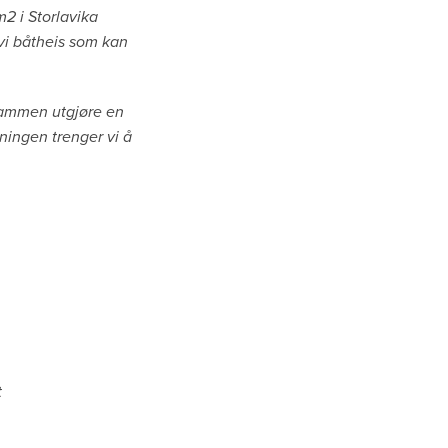
m2 i Storlavika
 vi båtheis som kan
sammen utgjøre en
sningen trenger vi å
t