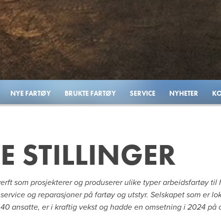
NYE FARTØY
BRUKTE FARTØY
SERVICE
NYHETER
KO
E STILLINGER
erft som prosjekterer og produserer ulike typer arbeidsfartøy ti
service og reparasjoner på fartøy og utstyr. Selskapet som er loka
40 ansatte, er i kraftig vekst og hadde en omsetning i 2024 på c