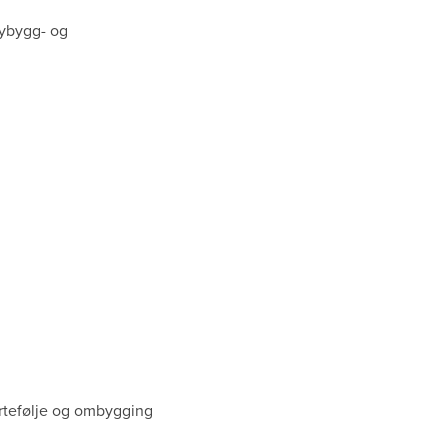
nybygg- og
ortefølje og ombygging