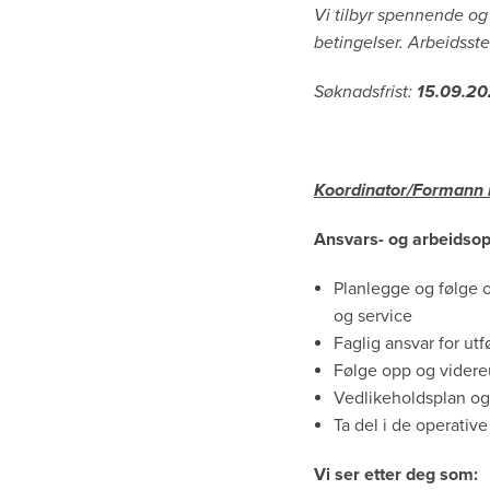
Vi tilbyr spennende og
betingelser. Arbeidsste
Søknadsfrist:
15.09.2
Koordinator/Formann 
Ansvars- og arbeidso
Planlegge og følge
og service
Faglig ansvar for ut
Følge opp og videreu
Vedlikeholdsplan og 
Ta del i de operati
Vi ser etter deg som: