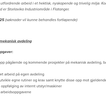
 utfordrende arbeid i et hektisk, nyskapende og trivelig miljø. 
d er Storlavika Industriområde i Flatanger.
025
(søknader vil kunne behandles fortløpende)
mekanisk avdeling
ppgaver:
 opp pågående og kommende prosjekter på mekanisk avdeling, b
ført arbeid på egen avdeling
tvikle egne rutiner og krav samt knytte disse opp mot gjeldend
oppfølging av internt utstyr/maskiner
ve arbeidsoppgavene