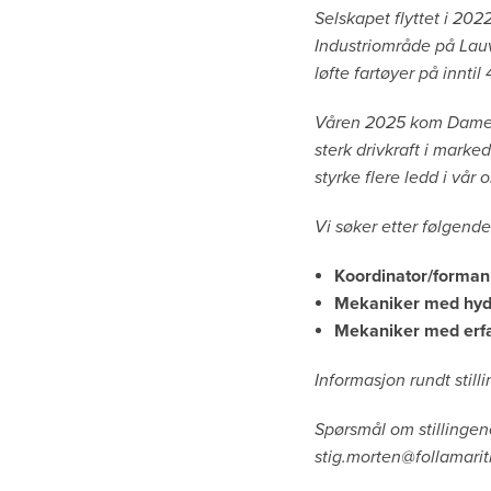
Selskapet flyttet i 202
Industriområde på Lauvs
løfte fartøyer på inntil
Våren 2025 kom Damen 
sterk drivkraft i marke
styrke flere ledd i vår 
Vi søker etter følgende
Koordinator/forman
Mekaniker med hyd
Mekaniker med erfa
Informasjon rundt still
Spørsmål om stillingene
stig.morten@follamari