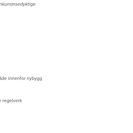
Konkurransedyktige
åde innenfor nybygg
e regelverk