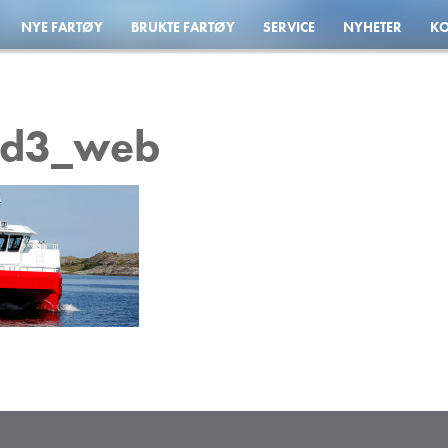
NYE FARTØY
BRUKTE FARTØY
SERVICE
NYHETER
KO
nd3_web