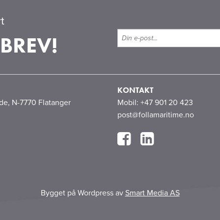
t
BREV!
KONTAKT
åde, N-7770 Flatanger
Mobil: +47 901 20 423
post@follamaritime.no
Bygget på Wordpress av
Smart Media AS