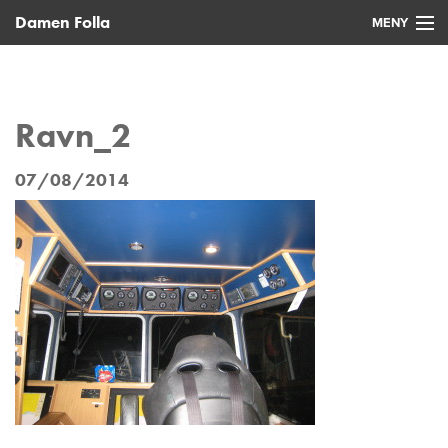
Damen Folla
MENY
Hjem
Nye fartøy
Ravn_2
Brukte fartøy
07/08/2014
Service
Nyheter
Kontakt