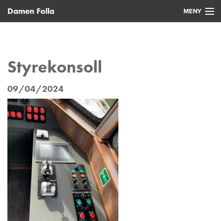
Damen Folla
MENY
Hjem
Nye fartøy
Styrekonsoll
Brukte fartøy
09/04/2024
Service
Nyheter
Kontakt