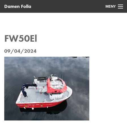
Damen Folla
MENY
Hjem
Nye fartøy
FW50El
Brukte fartøy
09/04/2024
Service
Nyheter
Kontakt