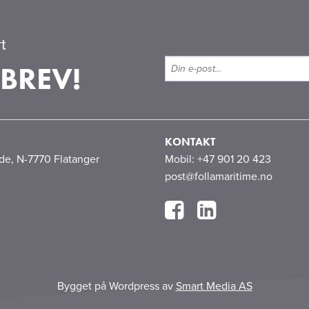
t
BREV!
KONTAKT
åde, N-7770 Flatanger
Mobil: +47 901 20 423
post@follamaritime.no
Bygget på Wordpress av
Smart Media AS