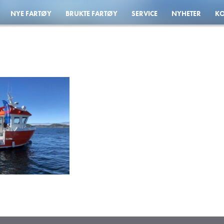
NYE FARTØY
BRUKTE FARTØY
SERVICE
NYHETER
KO