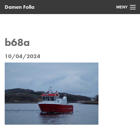
Damen Folla
MENY
Hjem
Nye fartøy
b68a
Brukte fartøy
10/04/2024
Service
Nyheter
Kontakt