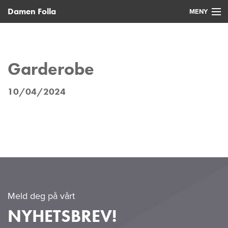
Damen Folla
MENY
Hjem
Nye fartøy
Garderobe
Brukte fartøy
10/04/2024
Service
Nyheter
Kontakt
Meld deg på vårt
NYHETSBREV!