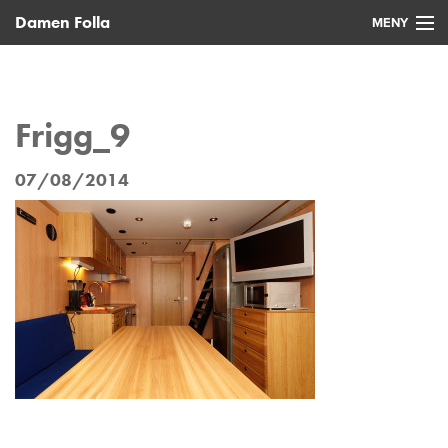
Damen Folla
MENY
Hjem
Nye fartøy
Frigg_9
Brukte fartøy
07/08/2014
Service
Nyheter
Kontakt