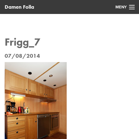
Damen Folla
MENY
Hjem
Nye fartøy
Frigg_7
Brukte fartøy
07/08/2014
Service
Nyheter
Kontakt