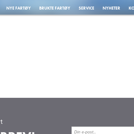
NYE FARTØY
BRUKTE FARTØY
SERVICE
NYHETER
KO
t