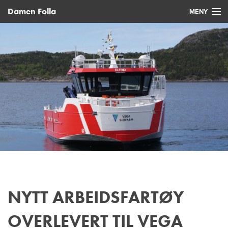
Damen Folla
MENY
Hjem
Nye fartøy
Brukte fartøy
Service
Nyheter
Kontakt
NYTT ARBEIDSFARTØY
OVERLEVERT TIL VEGA