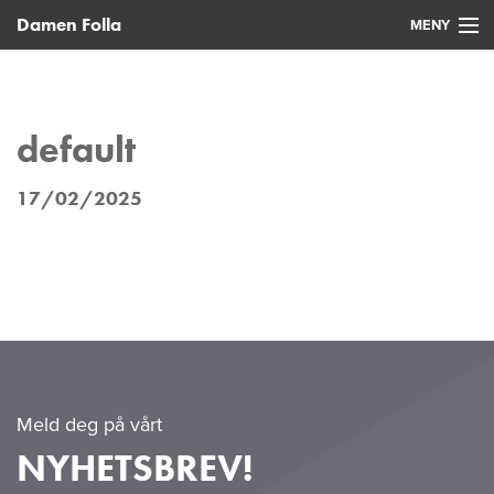
Damen Folla
MENY
Hjem
Nye fartøy
default
Brukte fartøy
17/02/2025
Service
Nyheter
Kontakt
Meld deg på vårt
NYHETSBREV!