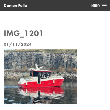
Damen Folla
MENY
Hjem
Nye fartøy
IMG_1201
Brukte fartøy
01/11/2024
Service
Nyheter
Kontakt