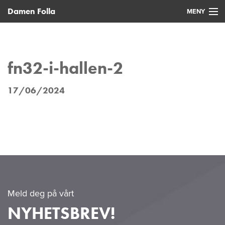
Damen Folla
MENY
Hjem
Nye fartøy
fn32-i-hallen-2
Brukte fartøy
17/06/2024
Service
Nyheter
Kontakt
Meld deg på vårt
NYHETSBREV!