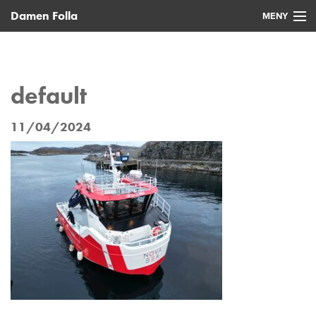
Damen Folla
MENY
Hjem
Nye fartøy
default
Brukte fartøy
11/04/2024
Service
Nyheter
Kontakt