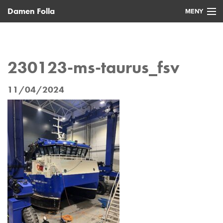
Damen Folla
MENY
Hjem
Nye fartøy
230123-ms-taurus_fsv
Brukte fartøy
11/04/2024
Service
Nyheter
Kontakt