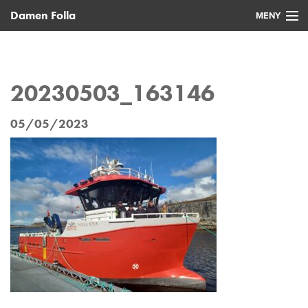
Damen Folla
MENY
Hjem
Nye fartøy
20230503_163146
Brukte fartøy
05/05/2023
Service
Nyheter
Kontakt