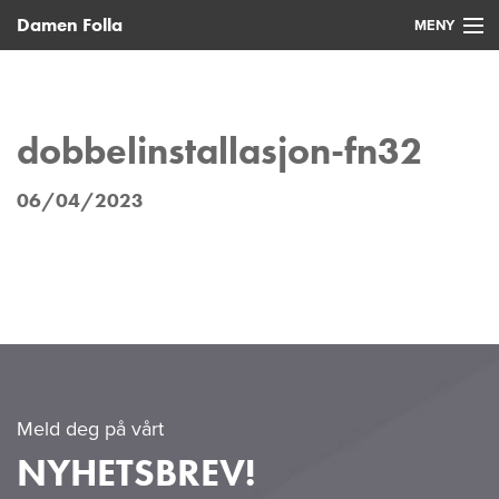
Damen Folla
MENY
Hjem
Nye fartøy
dobbelinstallasjon-fn32
Brukte fartøy
06/04/2023
Service
Nyheter
Kontakt
Meld deg på vårt
NYHETSBREV!