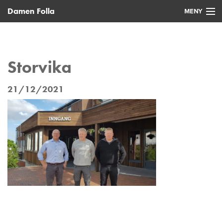
Damen Folla
MENY
Hjem
Nye fartøy
Storvika
Brukte fartøy
21/12/2021
Service
Nyheter
Kontakt