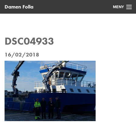
Damen Folla
MENY
Hjem
Nye fartøy
DSC04933
Brukte fartøy
16/02/2018
Service
Nyheter
Kontakt