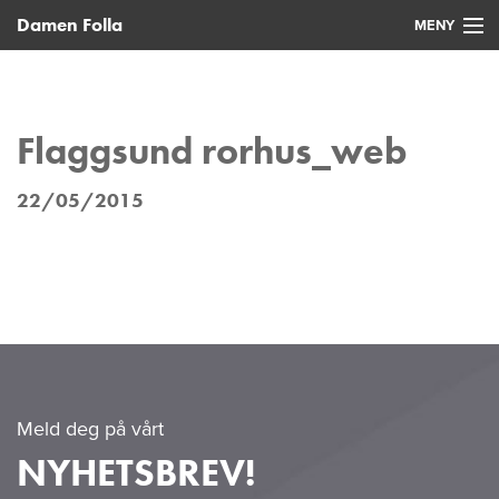
Damen Folla
MENY
Hjem
Nye fartøy
Flaggsund rorhus_web
Brukte fartøy
22/05/2015
Service
Nyheter
Kontakt
Meld deg på vårt
NYHETSBREV!